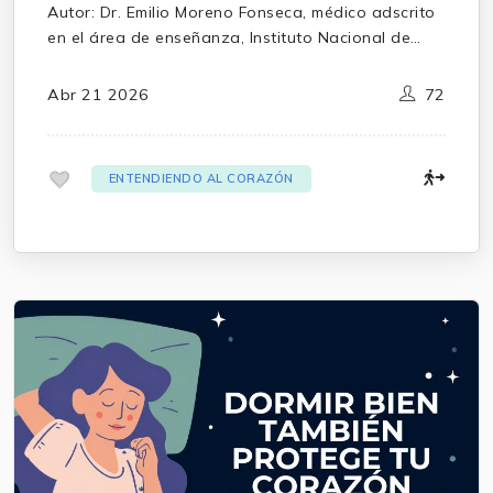
Autor: Dr. Emilio Moreno Fonseca, médico adscrito
en el área de enseñanza, Instituto Nacional de
Cardiología Ignacio Chávez.
Revisor: Dr. Mauricio López Meneses, Coordinador
Abr 21 2026
72
de Educación Médica Continua, Instituto Nacional
de Cardiología Ignacio Chávez.
.
ENTENDIENDO AL CORAZÓN