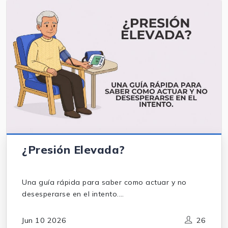
¿Presión Elevada?
Una guía rápida para saber como actuar y no
desesperarse en el intento.
Autor: Dr. Emilio Moreno Fonseca, médico adscrito
en el área de enseñanza, Instituto Nacional de
Jun 10 2026
26